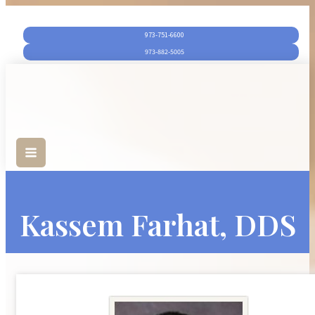
973-751-6600‬
973-882-5005
Kassem Farhat, DDS